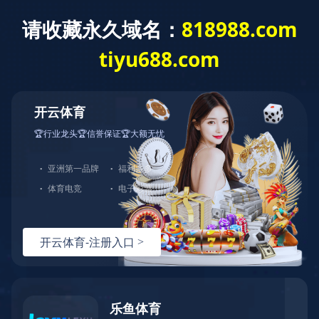
搜索
搜索
首页
走进山矿

公司介绍
企业文化
下属公司
发展历程
董事长致辞