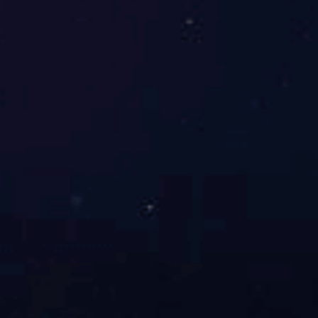
筛分机械
+
直线振动筛
圆振动筛
矿用单轴筛、双轴筛
破碎筛分联合机组
+
破碎筛分机组
球磨设备
+
紧凑型中心传动湿式脱硫球磨机
边缘传动湿式脱硫球磨机
湿式格子型球磨机