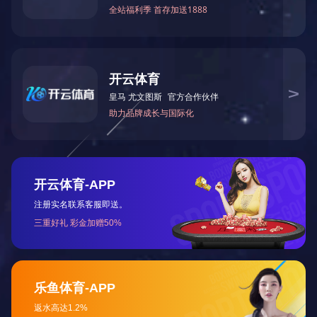
爱游戏（中国）
EN
产品与服务
产品与服务


爱游戏ayx官方网页备
+
通用型带式输送机

适用于港口码头的带式输送机
适用于冶金行业的带式输送机
适用于电力行业的带式输送机
适用于煤炭焦化行业的带式输送机